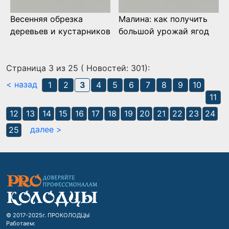
Весенняя обрезка
Малина: как получить
деревьев и кустарников
большой урожай ягод
Страница 3 из 25 ( Новостей: 301):
< назад
1
2
3
4
5
6
7
8
9
10
11
12
13
14
15
16
17
18
19
20
21
22
23
24
далее >
25
© 2017-2025г. ПРОКОЛОДЦЫ
Работаем: