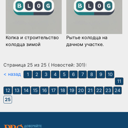
Копка и строительство
Рытье колодца на
колодца зимой
дачном участке.
Страница 25 из 25 ( Новостей: 301):
< назад
1
2
3
4
5
6
7
8
9
10
11
12
13
14
15
16
17
18
19
20
21
22
23
24
25