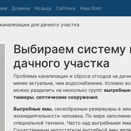
ние
Домики
Кольца
Септики
Наш блог
канализации для дачного участка
Выбираем систему 
дачного участка
Проблема канализации и сброса отходов на дачн
менее актуальна, чем водоснабжение. Условно в
можно разделить на несколько групп:
выгребные
танкеры
,
септические сооружения
.
Выгребные ямы
, своеобразные резервуары в зе
жизнедеятельности человека. По мере заполнен
специальной техники. Часто над выгребными яма
Существенным недостатком выгребной ямы являе