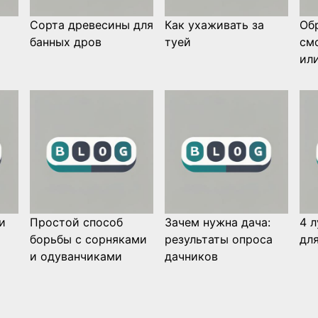
Сорта древесины для
Как ухаживать за
Об
банных дров
туей
см
ил
и
Простой способ
Зачем нужна дача:
4 
борьбы с сорняками
результаты опроса
дл
и одуванчиками
дачников