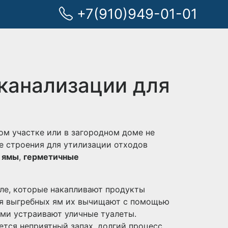
+7(910)949-01-01
канализации для
ом участке или в загородном доме не
се строения для утилизации отходов
 ямы
,
герметичные
мле, которые накапливают продукты
ия выгребных ям их вычищают с помощью
ми устраивают уличные туалеты.
тся неприятный запах, долгий процесс