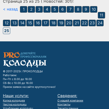
Страница 25 из 25 ( Новостей: 301):
< назад
1
2
3
4
5
6
7
8
9
10
11
12
13
14
15
16
17
18
19
20
21
22
23
24
25
© 2017-2025г. ПРОКОЛОДЦЫ
Работаем:
Пн-Пт с 8.00 до 18.00
Сб-Вс с 10.00 до 16.00
Прием заявок на сайте круглосуточно!
Наши услуги:
Сведения:
Копка колодцев
О нашей компании
Чистка колодцец
Контакты
Углубление колодцец
Защита данных