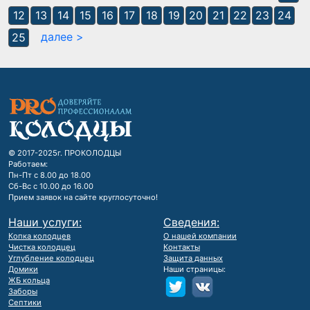
12
13
14
15
16
17
18
19
20
21
22
23
24
далее >
25
© 2017-2025г. ПРОКОЛОДЦЫ
Работаем:
Пн-Пт с 8.00 до 18.00
Сб-Вс с 10.00 до 16.00
Прием заявок на сайте круглосуточно!
Наши услуги:
Сведения:
Копка колодцев
О нашей компании
Чистка колодцец
Контакты
Углубление колодцец
Защита данных
Домики
Наши страницы:
ЖБ кольца
Заборы
Септики