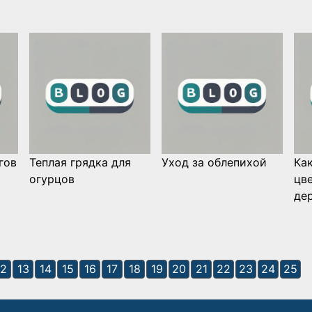
гов
Теплая грядка для
Уход за облепихой
Ка
огурцов
цв
де
12
13
14
15
16
17
18
19
20
21
22
23
24
25