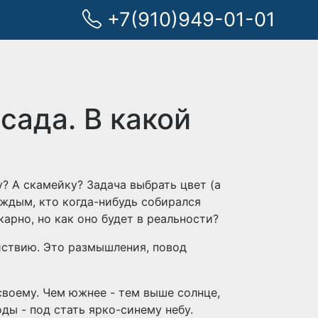
+7(910)949-01-01
сада. В какой
у? А скамейку? Задача выбрать цвет (а
аждым, кто когда-нибудь собирался
карно, но как оно будет в реальности?
йствию. Это размышления, повод
своему. Чем южнее - тем выше солнце,
ды - под стать ярко-синему небу.