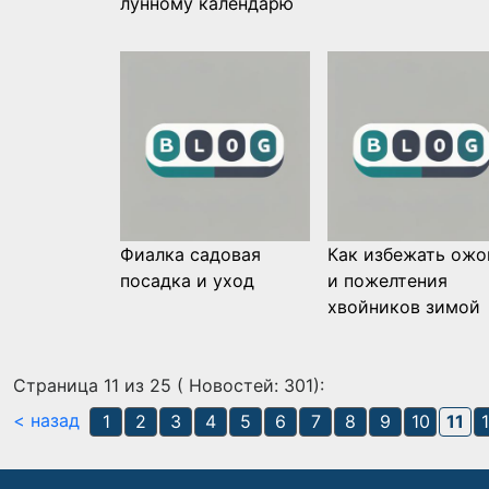
лунному календарю
Фиалка садовая
Как избежать ожо
посадка и уход
и пожелтения
хвойников зимой
Страница 11 из 25 ( Новостей: 301):
< назад
1
2
3
4
5
6
7
8
9
10
11