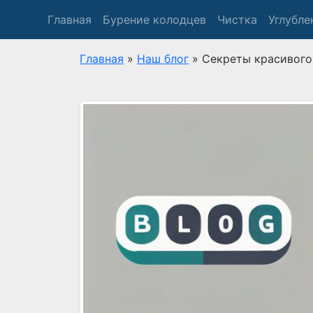
Главная
Бурение колодцев
Чистка
Углубле
Главная
»
Наш блог
»
Секреты красивого 