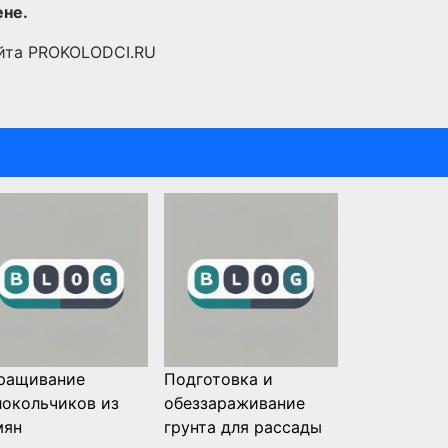
ене.
йта PROKOLODCI.RU
ращивание
Подготовка и
локольчиков из
обеззараживание
мян
грунта для рассады