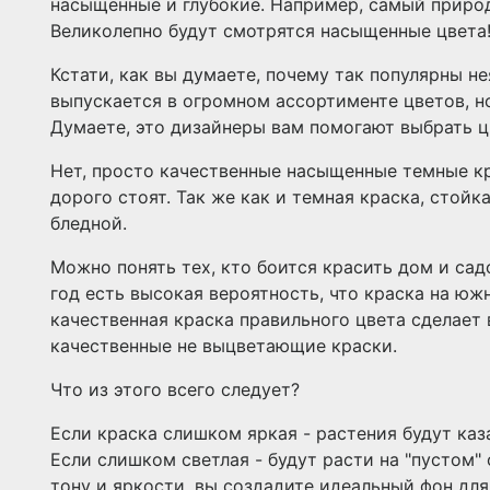
насыщенные и глубокие. Например, самый природ
Великолепно будут смотрятся насыщенные цвета
Кстати, как вы думаете, почему так популярны н
выпускается в огромном ассортименте цветов, н
Думаете, это дизайнеры вам помогают выбрать ц
Нет, просто качественные насыщенные темные кр
дорого стоят. Так же как и темная краска, стойк
бледной.
Можно понять тех, кто боится красить дом и сад
год есть высокая вероятность, что краска на юж
качественная краска правильного цвета сделает 
качественные не выцветающие краски.
Что из этого всего следует?
Если краска слишком яркая - растения будут каз
Если слишком светлая - будут расти на "пустом"
тону и яркости, вы создадите идеальный фон для