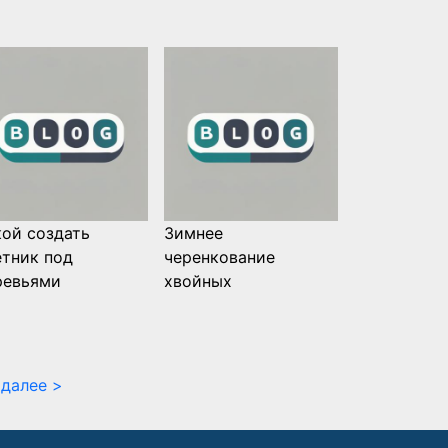
кой создать
Зимнее
етник под
черенкование
ревьями
хвойных
далее >